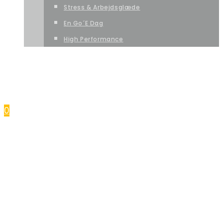
Stress & Arbejdsglæde
En Go´e Dag
High Performance
DANCE CAMP
FERIE
KONTAKT OS
0
FORSIDE
SÆSONPROGRAM
MGP-RAMASJANG PRINSESSER
MGP-DISCO PRINSESSER
HIP HOP
DISCO