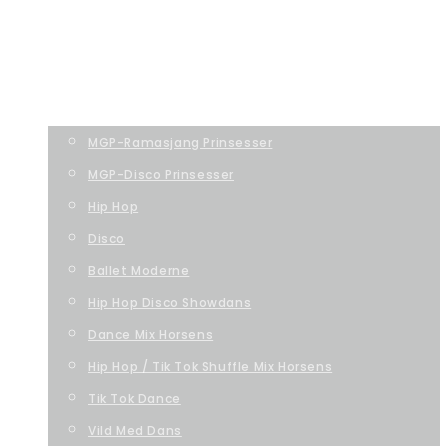
TC-Dance Studio
FORSIDE
SÆSONPROGRAM
MGP-Ramasjang Prinsesser
MGP-Disco Prinsesser
Hip Hop
Disco
Ballet Moderne
Hip Hop Disco Showdans
Dance Mix Horsens
Hip Hop / Tik Tok Shuffle Mix Horsens
Tik Tok Dance
Vild Med Dans