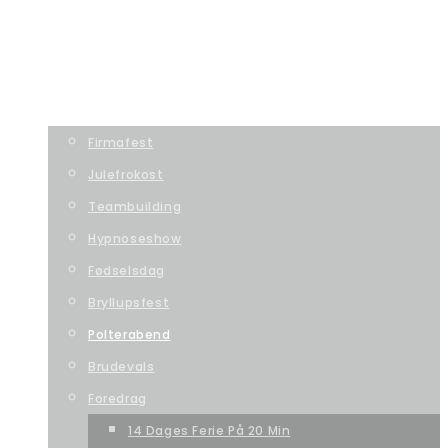
TILMELDING
VORES TEAM
OM DANSESKOLEN
BOOKING
Firmafest
Julefrokost
Teambuilding
Hypnoseshow
Fødselsdag
Bryllupsfest
Polterabend
Brudevals
Foredrag
14 Dages Ferie På 20 Min