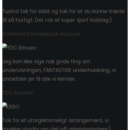
Tusind tak for sidst og tak for at du kunne træde
til så hurtigt. Det var et super sjovt indslag:)
Danmarks Smukkeste Festival
Jeg kan ikke sige nok gode ting om
undervisningen, FANTASTISK underholdning, vi
anbefaler jer til alle vi kender.
TDC Erhverv
Tak for et uforglemmeligt arrangement, vi
snakker stadig om det på arbejdspladsen:)