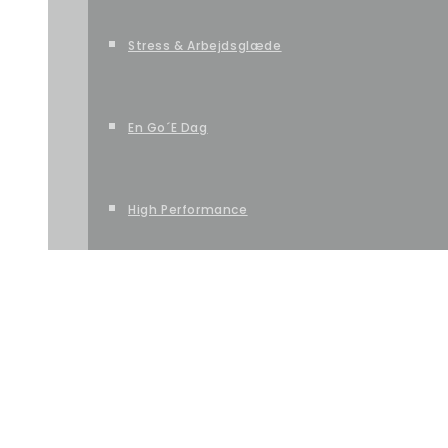
Stress & Arbejdsglæde
En Go´e Dag
High Performance
DANCE CAMP
FERIE