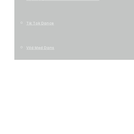
Tik Tok Dance
Vild Med Dans
TILMELDING
VORES TEAM
OM DANSESKOLEN