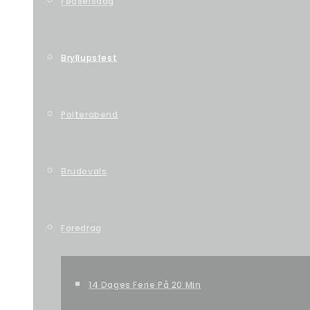
Fødselsdag
Bryllupsfest
Polterabend
Brudevals
Foredrag
14 Dages Ferie På 20 Min