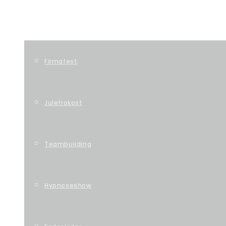
BOOKING
Firmafest
Julefrokost
Teambuilding
Hypnoseshow