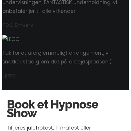
undervisningen, FANTASTISK underholdning, vi
anbefaler jer til alle vi kender.
TDC Erhverv
Tak for et uforglemmeligt arrangement, vi
snakker stadig om det på arbejdspladsen:)
LEGO
Book et Hypnose
Show
Til jeres julefrokost, firmafest eller