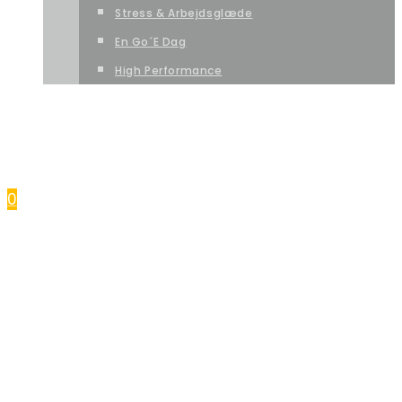
Stress & Arbejdsglæde
En Go´e Dag
High Performance
DANCE CAMP
FERIE
KONTAKT OS
0
FORSIDE
SÆSONPROGRAM
MGP-RAMASJANG PRINSESSER
MGP-DISCO PRINSESSER
HIP HOP
DISCO