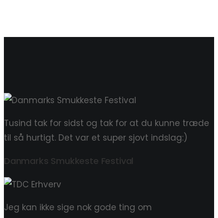
Tusind tak for sidst og tak for at du kunne træde
til så hurtigt. Det var et super sjovt indslag:)
Danmarks Smukkeste Festival
Jeg kan ikke sige nok gode ting om