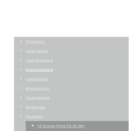
TILMELDING
VORES TEAM
OM DANSESKOLEN
BOOKING
Firmafest
Julefrokost
Teambuilding
Hypnoseshow
Fødselsdag
Bryllupsfest
Polterabend
Brudevals
Foredrag
14 Dages Ferie På 20 Min