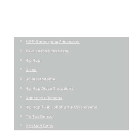
TC-Dance Studio
FORSIDE
SÆSONPROGRAM
MGP-Ramasjang Prinsesser
MGP-Disco Prinsesser
Hip Hop
Disco
Ballet Moderne
Hip Hop Disco Showdans
Dance Mix Horsens
Hip Hop / Tik Tok Shuffle Mix Horsens
Tik Tok Dance
Vild Med Dans